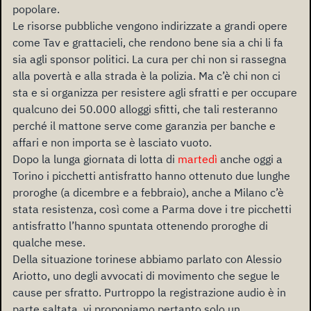
popolare.
Le risorse pubbliche vengono indirizzate a grandi opere
come Tav e grattacieli, che rendono bene sia a chi li fa
sia agli sponsor politici. La cura per chi non si rassegna
alla povertà e alla strada è la polizia. Ma c’è chi non ci
sta e si organizza per resistere agli sfratti e per occupare
qualcuno dei 50.000 alloggi sfitti, che tali resteranno
perché il mattone serve come garanzia per banche e
affari e non importa se è lasciato vuoto.
Dopo la lunga giornata di lotta di
martedì
anche oggi a
Torino i picchetti antisfratto hanno ottenuto due lunghe
proroghe (a dicembre e a febbraio), anche a Milano c’è
stata resistenza, così come a Parma dove i tre picchetti
antisfratto l’hanno spuntata ottenendo proroghe di
qualche mese.
Della situazione torinese abbiamo parlato con Alessio
Ariotto, uno degli avvocati di movimento che segue le
cause per sfratto. Purtroppo la registrazione audio è in
parte saltata, vi proponiamo pertanto solo un