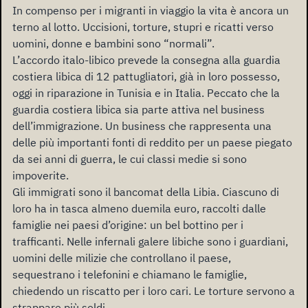
In compenso per i migranti in viaggio la vita è ancora un
terno al lotto. Uccisioni, torture, stupri e ricatti verso
uomini, donne e bambini sono “normali”.
L’accordo italo-libico prevede la consegna alla guardia
costiera libica di 12 pattugliatori, già in loro possesso,
oggi in riparazione in Tunisia e in Italia. Peccato che la
guardia costiera libica sia parte attiva nel business
dell’immigrazione. Un business che rappresenta una
delle più importanti fonti di reddito per un paese piegato
da sei anni di guerra, le cui classi medie si sono
impoverite.
Gli immigrati sono il bancomat della Libia. Ciascuno di
loro ha in tasca almeno duemila euro, raccolti dalle
famiglie nei paesi d’origine: un bel bottino per i
trafficanti. Nelle infernali galere libiche sono i guardiani,
uomini delle milizie che controllano il paese,
sequestrano i telefonini e chiamano le famiglie,
chiedendo un riscatto per i loro cari. Le torture servono a
strappare più soldi.