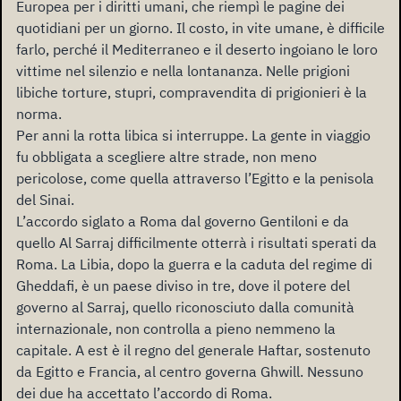
Europea per i diritti umani, che riempì le pagine dei
quotidiani per un giorno. Il costo, in vite umane, è difficile
farlo, perché il Mediterraneo e il deserto ingoiano le loro
vittime nel silenzio e nella lontananza. Nelle prigioni
libiche torture, stupri, compravendita di prigionieri è la
norma.
Per anni la rotta libica si interruppe. La gente in viaggio
fu obbligata a scegliere altre strade, non meno
pericolose, come quella attraverso l’Egitto e la penisola
del Sinai.
L’accordo siglato a Roma dal governo Gentiloni e da
quello Al Sarraj difficilmente otterrà i risultati sperati da
Roma. La Libia, dopo la guerra e la caduta del regime di
Gheddafi, è un paese diviso in tre, dove il potere del
governo al Sarraj, quello riconosciuto dalla comunità
internazionale, non controlla a pieno nemmeno la
capitale. A est è il regno del generale Haftar, sostenuto
da Egitto e Francia, al centro governa Ghwill. Nessuno
dei due ha accettato l’accordo di Roma.