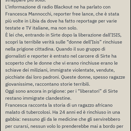
L’informazione di radio Blackout ne ha parlato con
Francesca Mannocchi, reporter free lance, che è stata
più volte in Libia da dove ha fatto reportage per varie
testate e TV italiane, ma non solo.
È lei che, entrando in Sirte dopo la liberazione dall’ISIS,
scoprì la terribile verità sulle “donne dell’Isis” rinchiuse
nella prigione cittadina. Quando il suo gruppo di
giornalisti e reporter è entrato nel carcere di Sirte ha
scoperto che le donne che vi erano rinchiuse erano le
schiave dei miliziani, immigrate violentate, vendute,
picchiate dai loro padroni. Queste donne, spesso ragazze
giovanissime, raccontano storie terribili.
Oggi sono ancora in prigione: per i “liberatori” di Sirte
restano immigrate clandestine.
Francesca racconta la storia di un ragazzo africano
malato di tubercolosi. Ha 24 anni ed è rinchiuso in una
gabbia: nessuno gli da le medicine che gli servirebbero
per curarsi, nessun volo lo prenderebbe mai a bordo per