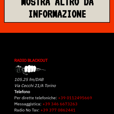
MOSTRA ALTRO DA
INFORMAZIONE
RADIO BLACKOUT
105.25 fm/DAB
Via Cecchi 21/A Torino
Telefono
Per dirette telefoniche:
+39 0112495669
Messaggistica:
+39 346 6673263
Radio No Tav:
+39 377 0862441