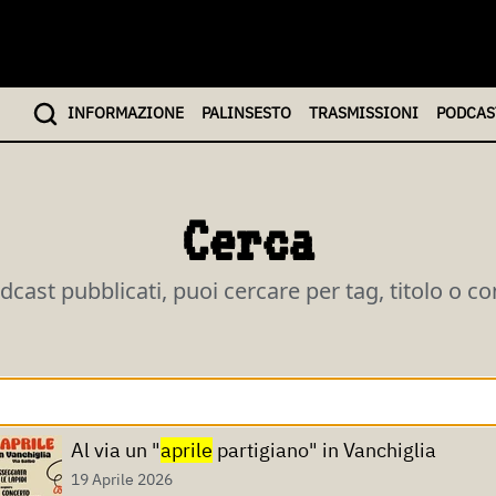
INFO
RMAZIONE
PALINSESTO
TRASMISSIONI
PODCAS
Cerca
odcast pubblicati, puoi cercare per tag, titolo o c
Al via un "
aprile
partigiano" in Vanchiglia
19 Aprile 2026