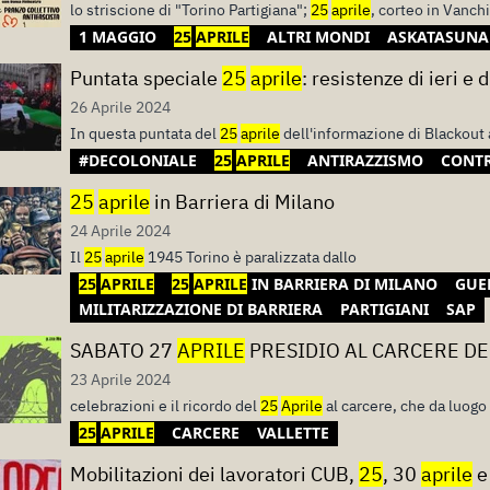
lo striscione di "Torino Partigiana";
25
aprile
, corteo in Vanchi
1 MAGGIO
25
APRILE
ALTRI MONDI
ASKATASUNA
Puntata speciale
25
aprile
: resistenze di ieri e d
26 Aprile 2024
In questa puntata del
25
aprile
dell'informazione di Blackout
#DECOLONIALE
25
APRILE
ANTIRAZZISMO
CONTR
25
aprile
in Barriera di Milano
24 Aprile 2024
Il
25
aprile
1945 Torino è paralizzata dallo
25
APRILE
25
APRILE
IN BARRIERA DI MILANO
GUE
MILITARIZZAZIONE DI BARRIERA
PARTIGIANI
SAP
SABATO 27
APRILE
PRESIDIO AL CARCERE DE
23 Aprile 2024
celebrazioni e il ricordo del
25
Aprile
al carcere, che da luogo
25
APRILE
CARCERE
VALLETTE
Mobilitazioni dei lavoratori CUB,
25
, 30
aprile
e