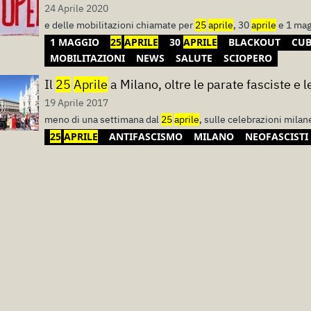
24 Aprile 2020
e delle mobilitazioni chiamate per
25
aprile
, 30
aprile
e 1 mag
1 MAGGIO
25
APRILE
30
APRILE
BLACKOUT
CU
MOBILITAZIONI
NEWS
SALUTE
SCIOPERO
Il
25
Aprile
a Milano, oltre le parate fasciste e 
19 Aprile 2017
meno di una settimana dal
25
aprile
, sulle celebrazioni milane
25
APRILE
ANTIFASCISMO
MILANO
NEOFASCISTI