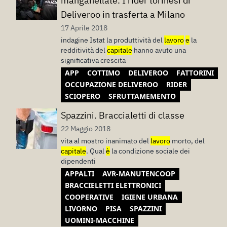
manganellate. I rider torinesi di
Deliveroo in trasferta a Milano
17 Aprile 2018
indagine Istat la produttività del
lavoro
e
la
redditività del
capitale
hanno avuto una
significativa crescita
APP
COTTIMO
DELIVEROO
FATTORINI
OCCUPAZIONE DELIVEROO
RIDER
SCIOPERO
SFRUTTAMEMENTO
Spazzini. Braccialetti di classe
22 Maggio 2018
vita al mostro inanimato del
lavoro
morto, del
capitale
. Qual
è
la condizione sociale dei
dipendenti
APPALTI
AVR-MANUTENCOOP
BRACCIELETTI ELETTRONICI
COOPERATIVE
IGIENE URBANA
LIVORNO
PISA
SPAZZINI
UOMINI-MACCHINE