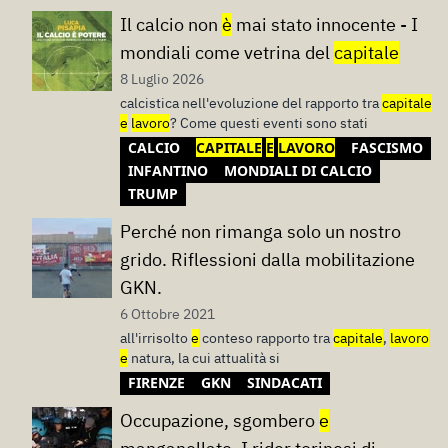
Il calcio non
è
mai stato innocente - I
mondiali come vetrina del
capitale
8 Luglio 2026
calcistica nell'evoluzione del rapporto tra
capitale
e
lavoro
? Come questi eventi sono stati
CALCIO
CAPITALE
E
LAVORO
FASCISMO
INFANTINO
MONDIALI DI CALCIO
TRUMP
Perché non rimanga solo un nostro
grido. Riflessioni dalla mobilitazione
GKN.
6 Ottobre 2021
all'irrisolto
e
conteso rapporto tra
capitale
,
lavoro
e
natura, la cui attualità si
FIRENZE
GKN
SINDACATI
Occupazione, sgombero
e