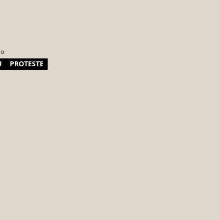
no
Ù
PROTESTE