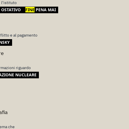
l’istituto
 OSTATIVO
FINE
PENA MAI
flitto e al pagamento
NSKY
re
rmazioni riguardo
AZIONE NUCLEARE
afia
stema che