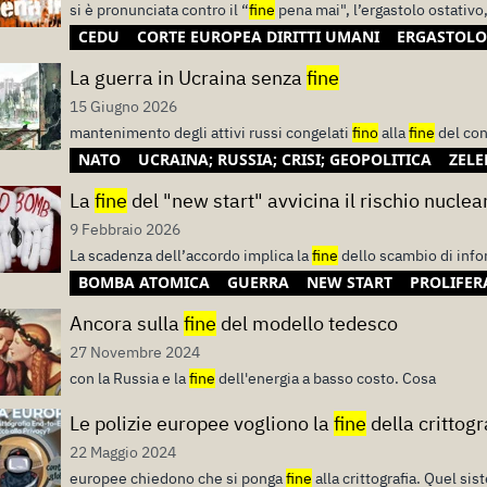
si è pronunciata contro il “
fine
pena mai", l’ergastolo ostativo, 
CEDU
CORTE EUROPEA DIRITTI UMANI
ERGASTOLO
La guerra in Ucraina senza
fine
15 Giugno 2026
mantenimento degli attivi russi congelati
fino
alla
fine
del con
NATO
UCRAINA; RUSSIA; CRISI; GEOPOLITICA
ZELE
La
fine
del "new start" avvicina il rischio nuclea
9 Febbraio 2026
La scadenza dell’accordo implica la
fine
dello scambio di info
BOMBA ATOMICA
GUERRA
NEW START
PROLIFER
Ancora sulla
fine
del modello tedesco
27 Novembre 2024
con la Russia e la
fine
dell'energia a basso costo. Cosa
Le polizie europee vogliono la
fine
della crittogr
22 Maggio 2024
europee chiedono che si ponga
fine
alla crittografia. Quel si