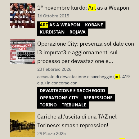
1° novembre kurdo:
Art
as a Weapon
16 Ottobre 2015
ART
AS A WEAPON
KOBANE
KURDISTAN
ROJAVA
Operazione City: presenza solidale con
l3 imputat3 e aggiornamenti sul
processo per devastazione e
saccheggio
23 Febbraio 2026
accusate di devastazione e saccheggio (
art
. 419
c.p.) in concorso con
DEVASTAZIONE E SACCHEGGIO
OPERAZIONE CITY
REPRESSIONE
TORINO
TRIBUNALE
Cariche all'uscita di una TAZ nel
Torinese: smash repression!
29 Marzo 2025