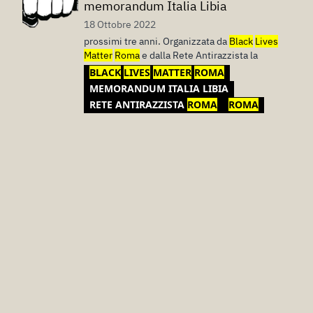
memorandum Italia Libia
18 Ottobre 2022
prossimi tre anni. Organizzata da
Black
Lives
Matter
Roma
e dalla Rete Antirazzista la
BLACK
LIVES
MATTER
ROMA
MEMORANDUM ITALIA LIBIA
RETE ANTIRAZZISTA
ROMA
ROMA