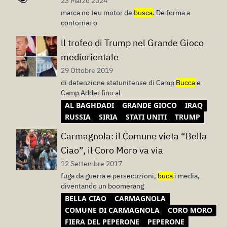
23 Marzo 2024
marca no teu motor de
busca
. De forma a
contornar o
ll trofeo di Trump nel Grande Gioco
mediorientale
29 Ottobre 2019
di detenzione statunitense di Camp
Bucca
e
Camp Adder fino al
AL BAGHDADI
GRANDE GIOCO
IRAQ
RUSSIA
SIRIA
STATI UNITI
TRUMP
Carmagnola: il Comune vieta “Bella
Ciao”, il Coro Moro va via
12 Settembre 2017
fuga da guerra e persecuzioni,
buca
i media,
diventando un boomerang
BELLA CIAO
CARMAGNOLA
COMUNE DI CARMAGNOLA
CORO MORO
FIERA DEL PEPERONE
PEPERONE