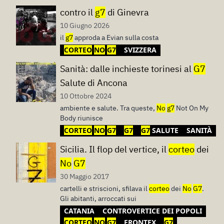
contro il
g7
di Ginevra
10 Giugno 2026
il
g7
approda a Evian sulla costa
CORTEO
NO
G7
SVIZZERA
Sanità: dalle inchieste torinesi al
G7
Salute di Ancona
10 Ottobre 2024
ambiente e salute. Tra queste,
No
g7
Not On My
Body riunisce
CORTEO
NO
G7
G7
G7
SALUTE
SANITÀ
Sicilia. Il flop del vertice, il
corteo
dei
No
G7
30 Maggio 2017
cartelli e striscioni, sfilava il
corteo
dei
No
G7
.
Gli abitanti, arroccati sui
CATANIA
CONTROVERTICE DEI POPOLI
CORTEO
NO
G7
FRONTEX
G7