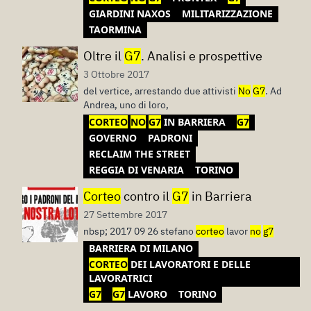
GIARDINI NAXOS
MILITARIZZAZIONE
TAORMINA
Oltre il
G7
. Analisi e prospettive
3 Ottobre 2017
del vertice, arrestando due attivisti
No
G7
. Ad
Andrea, uno di loro,
CORTEO
NO
G7
IN BARRIERA
G7
GOVERNO
PADRONI
RECLAIM THE STREET
REGGIA DI VENARIA
TORINO
Corteo
contro il
G7
in Barriera
27 Settembre 2017
nbsp; 2017 09 26 stefano
corteo
lavor
no
g7
BARRIERA DI MILANO
CORTEO
DEI LAVORATORI E DELLE
LAVORATRICI
G7
G7
LAVORO
TORINO