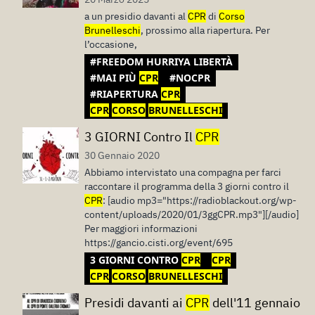
a un presidio davanti al
CPR
di
Corso
Brunelleschi
, prossimo alla riapertura. Per
l’occasione,
#FREEDOM HURRIYA LIBERTÀ
#MAI PIÙ
CPR
#NOCPR
#RIAPERTURA
CPR
CPR
CORSO
BRUNELLESCHI
3 GIORNI Contro Il
CPR
30 Gennaio 2020
Abbiamo intervistato una compagna per farci
raccontare il programma della 3 giorni contro il
CPR
: [audio mp3="https://radioblackout.org/wp-
content/uploads/2020/01/3ggCPR.mp3"][/audio]
Per maggiori informazioni
https://gancio.cisti.org/event/695
3 GIORNI CONTRO
CPR
CPR
CPR
CORSO
BRUNELLESCHI
Presidi davanti ai
CPR
dell'11 gennaio