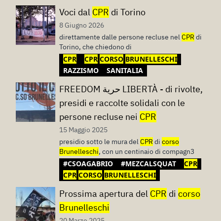
Voci dal
CPR
di Torino
8 Giugno 2026
direttamente dalle persone recluse nel
CPR
di
Torino, che chiedono di
CPR
CPR
CORSO
BRUNELLESCHI
RAZZISMO
SANITALIA
FREEDOM حرية LIBERTÀ - di rivolte,
presidi e raccolte solidali con le
persone recluse nei
CPR
15 Maggio 2025
presidio sotto le mura del
CPR
di
corso
Brunelleschi
, con un centinaio di compagn3
#CSOAGABRIO
#MEZCALSQUAT
CPR
CPR
CORSO
BRUNELLESCHI
Prossima apertura del
CPR
di
corso
Brunelleschi
20 Marzo 2025