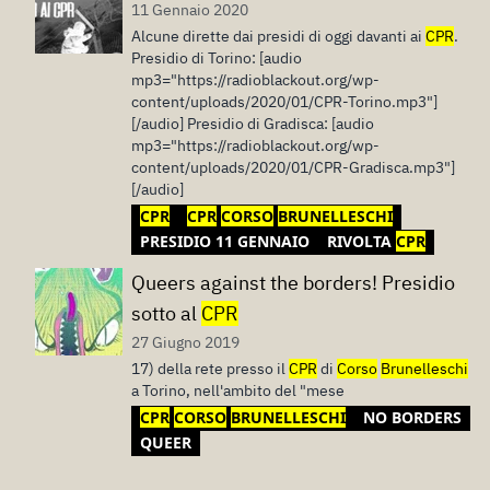
11 Gennaio 2020
Alcune dirette dai presidi di oggi davanti ai
CPR
.
Presidio di Torino: [audio
mp3="https://radioblackout.org/wp-
content/uploads/2020/01/CPR-Torino.mp3"]
[/audio] Presidio di Gradisca: [audio
mp3="https://radioblackout.org/wp-
content/uploads/2020/01/CPR-Gradisca.mp3"]
[/audio]
CPR
CPR
CORSO
BRUNELLESCHI
PRESIDIO 11 GENNAIO
RIVOLTA
CPR
Queers against the borders! Presidio
sotto al
CPR
27 Giugno 2019
17) della rete presso il
CPR
di
Corso
Brunelleschi
a Torino, nell'ambito del "mese
CPR
CORSO
BRUNELLESCHI
NO BORDERS
QUEER