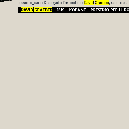
daniele_curdi Di seguito l'articolo di
David
Graeber
, uscito su
DAVID
GRAEBER
ISIS
KOBANE
PRESIDIO PER IL R