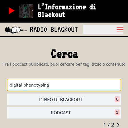
L’Informazione di
Blackout
RADIO BLACKOUT
Cerca
Tra i podcast pubblicati, puoi cercare per tag, titolo o contenuto
L'INFO DI BLACKOUT
8
PODCAST
1
1 / 2