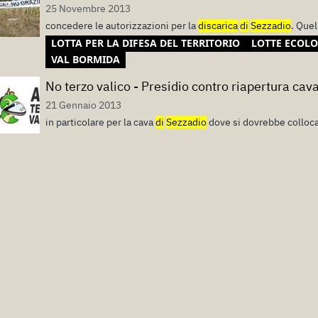
25 Novembre 2013
concedere le autorizzazioni per la
discarica
di
Sezzadio
. Quel
LOTTA PER LA DIFESA DEL TERRITORIO
LOTTE ECOLO
VAL BORMIDA
No terzo valico - Presidio contro riapertura cav
21 Gennaio 2013
in particolare per la cava
di
Sezzadio
dove si dovrebbe colloca