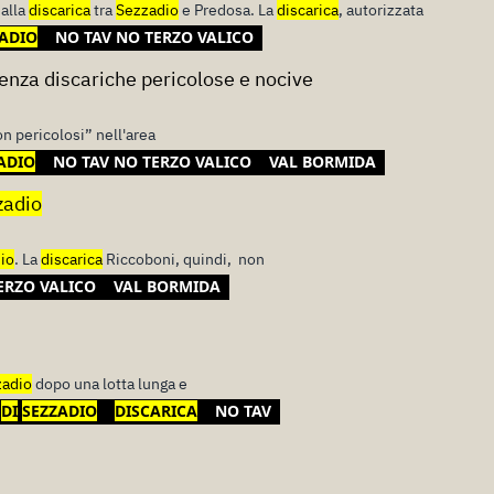
 alla
discarica
tra
Sezzadio
e Predosa. La
discarica
, autorizzata
ADIO
NO TAV NO TERZO VALICO
enza discariche pericolose e nocive
non pericolosi” nell'area
ADIO
NO TAV NO TERZO VALICO
VAL BORMIDA
zadio
io
. La
discarica
Riccoboni, quindi, non
ERZO VALICO
VAL BORMIDA
zadio
dopo una lotta lunga e
DI
SEZZADIO
DISCARICA
NO TAV