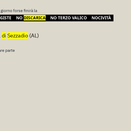
 giorno forse finirà la
GISTE
NO
DISCARICA
NO TERZO VALICO
NOCIVITÀ
a
di
Sezzadio
(AL)
re parte