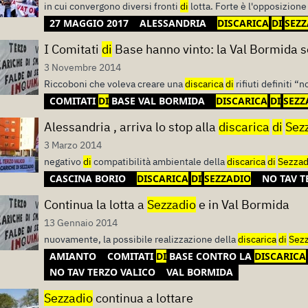
in cui convergono diversi fronti
di
lotta. Forte è l'opposizione
27 MAGGIO 2017
ALESSANDRIA
DISCARICA
DI
SEZZ
I Comitati
di
Base hanno vinto: la Val Bormida s
3 Novembre 2014
Riccoboni che voleva creare una
discarica
di
rifiuti definiti “
COMITATI
DI
BASE VAL BORMIDA
DISCARICA
DI
SEZZ
Alessandria , arriva lo stop alla
discarica
di
Sez
3 Marzo 2014
negativo
di
compatibilità ambientale della
discarica
di
Sezzad
CASCINA BORIO
DISCARICA
DI
SEZZADIO
NO TAV T
Continua la lotta a
Sezzadio
e in Val Bormida
13 Gennaio 2014
nuovamente, la possibile realizzazione della
discarica
di
Sez
AMIANTO
COMITATI
DI
BASE CONTRO LA
DISCARICA
NO TAV TERZO VALICO
VAL BORMIDA
Sezzadio
continua a lottare