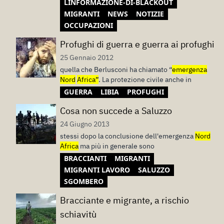
LINFORMAZIONE-DI-BLACKOUT
MIGRANTI
NEWS
NOTIZIE
OCCUPAZIONI
Profughi di guerra e guerra ai profughi
25 Gennaio 2012
quella che Berlusconi ha chiamato “
emergenza
Nord
Africa”
. La protezione civile anche in
GUERRA
LIBIA
PROFUGHI
Cosa non succede a Saluzzo
24 Giugno 2013
stessi dopo la conclusione dell'emergenza
Nord
Africa
ma più in generale sono
BRACCIANTI
MIGRANTI
MIGRANTI LAVORO
SALUZZO
SGOMBERO
Bracciante e migrante, a rischio
schiavitù