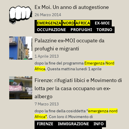
Ex Moi. Un anno di autogestione
26 Marzo 2014
EMERGENZA
NORD
AFRICA
EX-MOI
OCCUPAZIONE
PROFUGHI
TORINO
Palazzine ex-MOI occupate da
profughi e migranti
1 Aprile 2013
dopo la fine del programma
Emergenza
Nord
Africa
. Questa mattina lunedi 1 aprile
Firenze: rifugiati libici e Movimento di
lotta per la casa occupano un ex-
albergo
7 Marzo 2013
dopo la fine della cosiddetta “
emergenza
nord
Africa”
. Con loro il Movimento di
FIRENZE
IMMIGRAZIONE
INFO