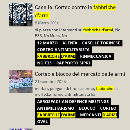
Caselle. Corteo contro le
fabbriche
d'armi
8 Marzo 2016
di piazza con interventi su
fabbriche
d’armi
, No
F35, No Muos, No
12 MARZO
ALENIA
CASELLE TORINESE
CORTEO ANTIMILITARISTA
FABBRICHE
D'ARMI
FINMECCANICA
NO F35
RAPPORTO SIPRI
Corteo e blocco del mercato delle armi
2 Dicembre 2025
militari, poligoni di tiro, caserme,
fabbriche
di
morte.La Torino antimilitarista ha
AEROSPACE AN DEFENCE MEETINGS
ANTIMILITARISMO
BLOCCO
CORTEO
FABBRICHE
D'ARMI
MERCANTI
D'ARMI
OVAL