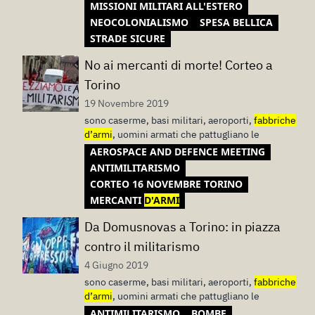
MISSIONI MILITARI ALL'ESTERO
NEOCOLONIALISMO
SPESA BELLICA
STRADE SICURE
No ai mercanti di morte! Corteo a
Torino
19 Novembre 2019
sono caserme, basi militari, aeroporti,
fabbriche
d’armi
, uomini armati che pattugliano le
AEROSPACE AND DEFENCE MEETING
ANTIMILITARISMO
CORTEO 16 NOVEMBRE TORINO
MERCANTI
D'ARMI
Da Domusnovas a Torino: in piazza
contro il militarismo
4 Giugno 2019
sono caserme, basi militari, aeroporti,
fabbriche
d’armi
, uomini armati che pattugliano le
ANTIMILITARISMO
BOMBE