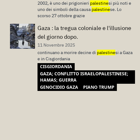
2002, è uno dei prigionieri
palestine
si più noti e
uno dei simboli della causa
palestine
se. Lo
scorso 27 ottobre grazie
Gaza : la tregua coloniale e l'illusione
del giorno dopo.
11 Novembre 2025
continuano a morire decine di
palestine
si a Gaza
e in Cisgiordania
CISGIORDANIA
GAZA; CONFLITTO ISRAELOPALESTINESE;
HAMAS; GUERRA
GENOCIDIO GAZA
PIANO TRUMP