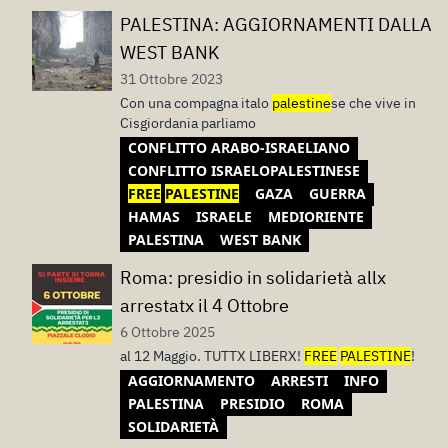
PALESTINA: AGGIORNAMENTI DALLA
WEST BANK
31 Ottobre 2023
Con una compagna italo
palestine
se che vive in
Cisgiordania parliamo
CONFLITTO ARABO-ISRAELIANO
CONFLITTO ISRAELOPALESTINESE
FREE
PALESTINE
GAZA
GUERRA
HAMAS
ISRAELE
MEDIORIENTE
PALESTINA
WEST BANK
Roma: presidio in solidarietà allx
arrestatx il 4 Ottobre
6 Ottobre 2025
al 12 Maggio. TUTTX LIBERX!
FREE
PALESTINE
!
AGGIORNAMENTO
ARRESTI
INFO
PALESTINA
PRESIDIO
ROMA
SOLIDARIETÀ