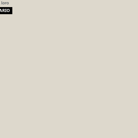
l loro
ARIO