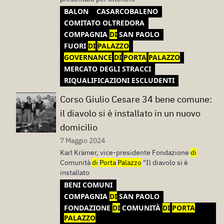
BALON
CASARCOBALENO
COMITATO OLTREDORA
COMPAGNIA
DI
SAN PAOLO
FUORI
DI
PALAZZO
GOVERNANCE
DI
PORTA
PALAZZO
MERCATO DEGLI STRACCI
RIQUALIFICAZIONI ESCLUDENTI
Corso Giulio Cesare 34 bene comune:
il diavolo si è installato in un nuovo
domicilio
7 Maggio 2024
Karl Krämer, vice-presidente Fondazione
di
Comunità
di
Porta
Palazzo
"Il diavolo si è
installato
BENI COMUNI
COMPAGNIA
DI
SAN PAOLO
FONDAZIONE
DI
COMUNITÀ
DI
PORTA
PALAZZO