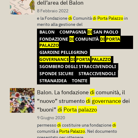
dell’area del Balon
8 Febbraio 2022
e la Fondazione
di
Comunità
di
Porta
Palazzo
in
merito alla gestione del
BALON
COMPAGNIA
DI
SAN PAOLO
FONDAZIONE
DI
COMUNITÀ
DI
PORTA
PALAZZO
GIARDINI PELLEGRINO
GOVERNANCE
DI
PORTA
PALAZZO
SGOMBERO DEGLI STRACCIVENDOLI
SPONDE SICURE
STRACCIVENDOLI
STRANAIDEA
TONITE
Balon. La fondazione
di
comunità, il
“nuovo” strumento
di
governance
dei
“buoni”
di
Porta
palazzo
9 Giugno 2020
permesso
di
costituire una fondazione
di
comunità a
Porta
Palazzo
. Nel documento
presentato per ottenere