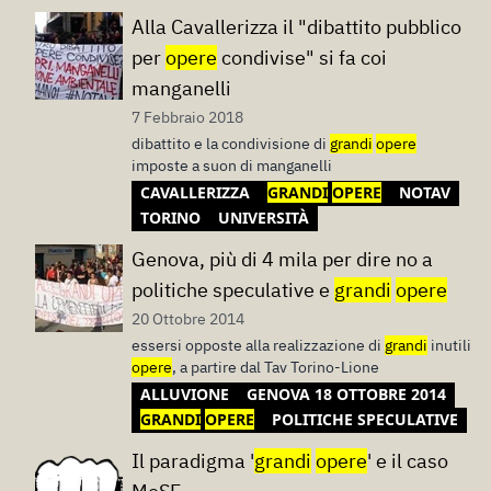
Alla Cavallerizza il "dibattito pubblico
per
opere
condivise" si fa coi
manganelli
7 Febbraio 2018
dibattito e la condivisione di
grandi
opere
imposte a suon di manganelli
CAVALLERIZZA
GRANDI
OPERE
NOTAV
TORINO
UNIVERSITÀ
Genova, più di 4 mila per dire no a
politiche speculative e
grandi
opere
20 Ottobre 2014
essersi opposte alla realizzazione di
grandi
inutili
opere
, a partire dal Tav Torino-Lione
ALLUVIONE
GENOVA 18 OTTOBRE 2014
GRANDI
OPERE
POLITICHE SPECULATIVE
Il paradigma '
grandi
opere
' e il caso