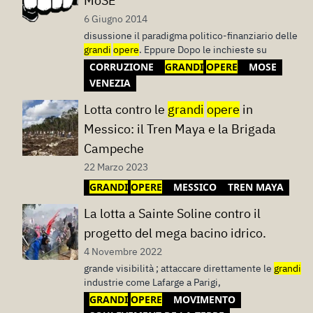
MoSE
6 Giugno 2014
disussione il paradigma politico-finanziario delle
grandi
opere
. Eppure Dopo le inchieste su
CORRUZIONE
GRANDI
OPERE
MOSE
VENEZIA
Lotta contro le
grandi
opere
in
Messico: il Tren Maya e la Brigada
Campeche
22 Marzo 2023
GRANDI
OPERE
MESSICO
TREN MAYA
La lotta a Sainte Soline contro il
progetto del mega bacino idrico.
4 Novembre 2022
grande visibilità ; attaccare direttamente le
grandi
industrie come Lafarge a Parigi,
GRANDI
OPERE
MOVIMENTO