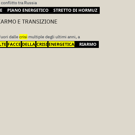
 conflitto tra Russia
E
PIANO ENERGETICO
STRETTO DI HORMUZ
IARMO E TRANSIZIONE
fuori dalle
crisi
multiple degli ultimi anni, a
LTE
FACCE
DELLA
CRISI
ENERGETICA
RIARMO