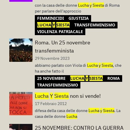
con la casa delle donne
Lucha
y
Siesta
di Roma
per parlare dell'approccio
FEMMINICIDI
GIUSTIZIA
LUCHA
Y
SIESTA
TRANSFEMMINISMO
VIOLENZA PATRIACALE
Roma. Un 25 novembre
transfemminista
29 Novembre 2023
abbiamo parlato con Viola di
Lucha
y
Siesta
, che
ha anche fatto il
25 NOVEMBRE
LUCHA
Y
SIESTA
ROMA
TRANSFEMMINISMO
Lucha
Y
Siesta
non si vende!
17 Febbraio 2012
difesa della casa delle donne
Lucha
y
Siesta
. La
casa delle donne
Lucha
25 NOVEMBRE: CONTRO LA GUERRA