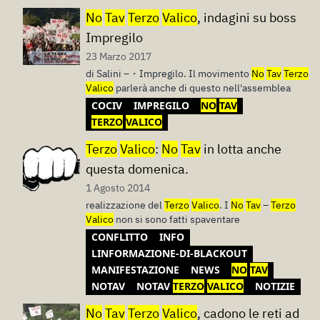
No
Tav
Terzo
Valico
, indagini su boss
Impregilo
23 Marzo 2017
di Salini –・Impregilo. Il movimento
No
Tav
Terzo
Valico
parlerà anche di questo nell'assemblea
COCIV
IMPREGILO
NO
TAV
TERZO
VALICO
Terzo
Valico
:
No
Tav
in lotta anche
questa domenica.
1 Agosto 2014
realizzazione del
Terzo
Valico
. I
No
Tav
–
Terzo
Valico
non si sono fatti spaventare
CONFLITTO
INFO
LINFORMAZIONE-DI-BLACKOUT
MANIFESTAZIONE
NEWS
NO
TAV
NOTAV
NOTAV
TERZO
VALICO
NOTIZIE
No
Tav
Terzo
Valico
, cadono le reti ad