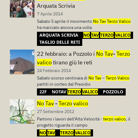
Arquata Scrivia
7 Aprile 2014
Sabato 5 aprile il movimento
No
Tav
Terzo
Valico
ha marciato ancora una volta
ARQUATA SCRIVIA
NO
TAV
TERZO
VALICO
TAGLIO DELLE RETI
22 febbraio: a Pozzolo i
No
Tav
-
Terzo
valico
tirano giù le reti
24 Febbraio 2014
Sabato scorso centinaia di
No
Tav
–
Terzo
Valico
partiti in corteo dal Presidio
22F
NOTAV
TERZO
VALICO
POZZOLO
No
Tav
-
Terzo
valico
27 Settembre 2012
Partono i lavori dell'Alta Velocità -
terzo
valico
, il
progetto riguarda il campo
NO
TAV
TERZO
VALICO