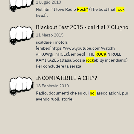
1 Luglio 2010
Nel film “I love Radio
Rock”
(The boat that
rock
head),
Blackout Fest 2015 - dal 4 al 7 Giugno
11 Marzo 2015
scaldare i motori.
[embed]https://www.youtube.com/watch?
v=KQWgj_hHCEk[/embed] THE
ROCK
'N'ROLL
KAMIKAZES (Italia/Scozia
rock
abilly incendiario)
Per concludere la serata
INCOMPATIBILE A CHI??
18 Febbraio 2010
Radio, documenti che su cui
noi
associazioni, pur
avendo ruoli, storie,