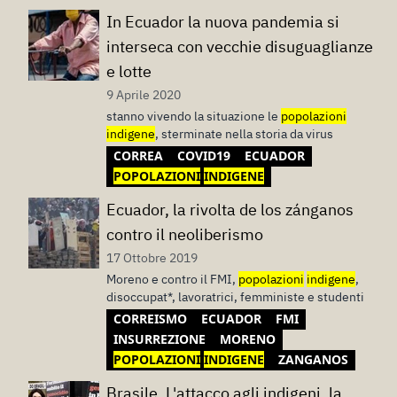
In Ecuador la nuova pandemia si
interseca con vecchie disuguaglianze
e lotte
9 Aprile 2020
stanno vivendo la situazione le
popolazioni
indigene
, sterminate nella storia da virus
CORREA
COVID19
ECUADOR
POPOLAZIONI
INDIGENE
Ecuador, la rivolta de los zánganos
contro il neoliberismo
17 Ottobre 2019
Moreno e contro il FMI,
popolazioni
indigene
,
disoccupat*, lavoratrici, femministe e studenti
CORREISMO
ECUADOR
FMI
INSURREZIONE
MORENO
POPOLAZIONI
INDIGENE
ZANGANOS
Brasile. L'attacco agli indigeni, la