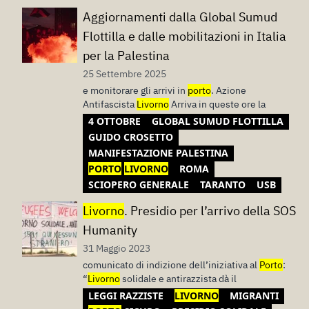
Aggiornamenti dalla Global Sumud
Flottilla e dalle mobilitazioni in Italia
per la Palestina
25 Settembre 2025
e monitorare gli arrivi in
porto
. Azione
Antifascista
Livorno
Arriva in queste ore la
4 OTTOBRE
GLOBAL SUMUD FLOTTILLA
GUIDO CROSETTO
MANIFESTAZIONE PALESTINA
PORTO
LIVORNO
ROMA
SCIOPERO GENERALE
TARANTO
USB
Livorno
. Presidio per l’arrivo della SOS
Humanity
31 Maggio 2023
comunicato di indizione dell’iniziativa al
Porto
:
“
Livorno
solidale e antirazzista dà il
LEGGI RAZZISTE
LIVORNO
MIGRANTI