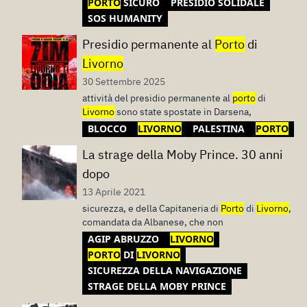
PORTO
SICURO
PRESIDIO SOLIDALE
SOS HUMANITY
Presidio permanente al
Porto
di
Livorno
30 Settembre 2025
attività del presidio permanente al
porto
di
Livorno
sono state spostate in Darsena,
BLOCCO
LIVORNO
PALESTINA
PORTO
La strage della Moby Prince. 30 anni
dopo
13 Aprile 2021
sicurezza, e della Capitaneria di
Porto
di
Livorno
,
comandata da Albanese, che non
AGIP ABRUZZO
LIVORNO
PORTO
DI
LIVORNO
SICUREZZA DELLA NAVIGAZIONE
STRAGE DELLA MOBY PRINCE