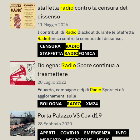
staffetta
radio
contro la censura del
dissenso
11 Maggio 2026
I contributi di
Radio
Blackout durante le Staffetta
Radio
fonica contro la censura del dissenso,
CENSURA
RADIO
STAFFETTA
RADIO
FONICA
Bologna:
Radio
Spore continua a
trasmettere
20 Luglio 2022
Eduardo, compagno e dj di
Radio
Spore ci dà
aggiornamenti sulle
BOLOGNA
RADIO
XM24
Porta Palazzo VS Covid19
28 Febbraio 2020
APERTI
COVID19
EMERGENZA
INFO
MERCATO
MICROFONI
NEWS