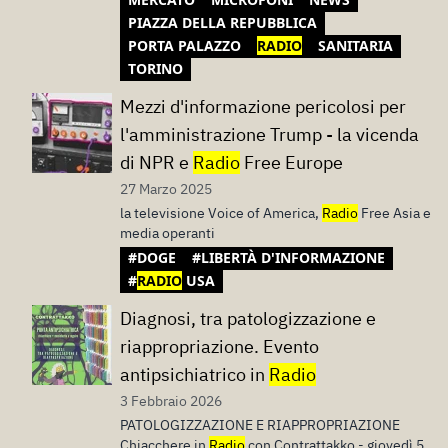
PIAZZA DELLA REPUBBLICA
PORTA PALAZZO
RADIO
SANITARIA
TORINO
Mezzi d'informazione pericolosi per
l'amministrazione Trump - la vicenda
di NPR e
Radio
Free Europe
27 Marzo 2025
la televisione Voice of America,
Radio
Free Asia e
media operanti
#DOGE
#LIBERTÀ D'INFORMAZIONE
#
RADIO
USA
Diagnosi, tra patologizzazione e
riappropriazione. Evento
antipsichiatrico in
Radio
3 Febbraio 2026
PATOLOGIZZAZIONE E RIAPPROPRIAZIONE
Chiacchere in
Radio
con Contrattakko - giovedì 5