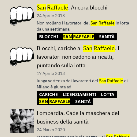
San
Raffaele
. Ancora blocchi
24 Aprile 2013
Non mollano i lavoratori del
San
Raffaele
in lotta
da una settimana
BLOCCHI
SAN
RAFFAELE
SANITÀ
Blocchi, cariche al
San
Raffaele
. I
lavoratori non cedono ai ricatti,
puntando sulla lotta
17 Aprile 2013
lunga vertenza dei lavoratori del
San
Raffaele
di
Milano è giunta ad
CARICHE
LICENZIAMENTI
LOTTA
SAN
RAFFAELE
SANITÀ
Lombardia. Cade la maschera del
business della sanità
24 Marzo 2020