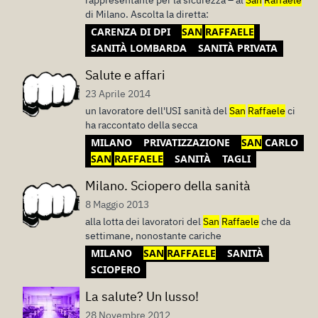
rappresentante per la sicurezza – al
San
Raffaele
di Milano. Ascolta la diretta:
CARENZA DI DPI
SAN
RAFFAELE
SANITÀ LOMBARDA
SANITÀ PRIVATA
Salute e affari
23 Aprile 2014
un lavoratore dell'USI sanità del
San
Raffaele
ci
ha raccontato della secca
MILANO
PRIVATIZZAZIONE
SAN
CARLO
SAN
RAFFAELE
SANITÀ
TAGLI
Milano. Sciopero della sanità
8 Maggio 2013
alla lotta dei lavoratori del
San
Raffaele
che da
settimane, nonostante cariche
MILANO
SAN
RAFFAELE
SANITÀ
SCIOPERO
La salute? Un lusso!
28 Novembre 2012