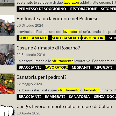
sostenuto lo sciopero di due
lavoratori
addetti alle cucine. Il
PERMESSO DI SOGGIORNO
RISTORAZIONE
SCIOPE
Bastonate a un lavoratore nel Pistoiese
30 Ottobre 2024
provincia di Pistoia, uno dei
lavoratori
di un'azienda che prod
SFRUTTAMENTO
SFRUTTAMENTO
LAVORATORI
SUD
Cosa ne è rimasto di Rosarno?
11 Febbraio 2016
un essere umano e lo
sfruttamento
lavorativo. Per parlare de
BRACCIANTI
LAVORATORI
MIGRANTI
RIFUGIATI
Sanatoria per i padroni?
12 Maggio 2020
dai bassi salari, dal super
sfruttamento
di
lavoratori
in nero. O
BRACCIANTI
IMMIGRATI
SANATORIA
SENZA DOC
Congo: lavoro minorile nelle miniere di Coltan
10 Aprile 2020