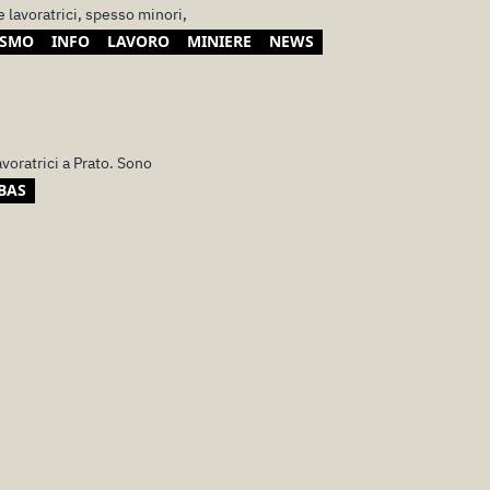
e lavoratrici, spesso minori,
ISMO
INFO
LAVORO
MINIERE
NEWS
avoratrici a Prato. Sono
BAS