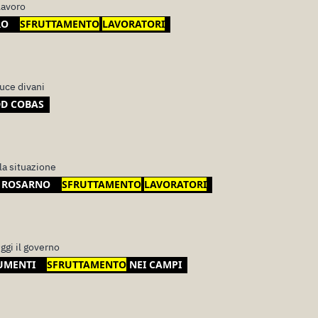
 lavoro
RO
SFRUTTAMENTO
LAVORATORI
uce divani
D COBAS
lla situazione
ROSARNO
SFRUTTAMENTO
LAVORATORI
ggi il governo
UMENTI
SFRUTTAMENTO
NEI CAMPI