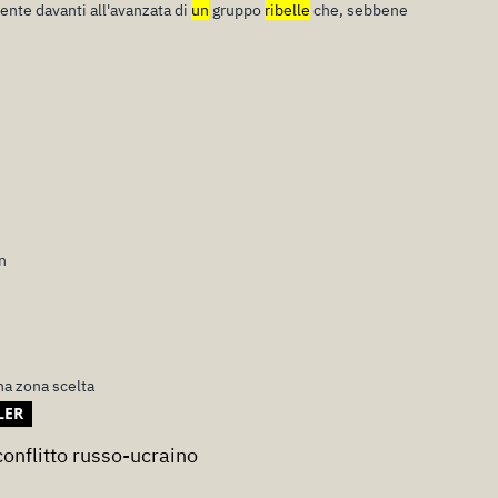
ente davanti all'avanzata di
un
gruppo
ribelle
che, sebbene
in
na zona scelta
LER
conflitto russo-ucraino