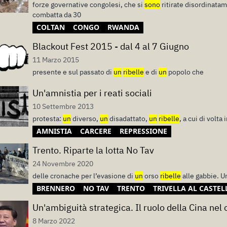
forze governative congolesi, che si
sono
ritirate disordinatam
combatta da 30
COLTAN
CONGO
RWANDA
Blackout Fest 2015 - dal 4 al 7 Giugno
11 Marzo 2015
presente e sul passato di
un
ribelle
e di
un
popolo che
Un'amnistia per i reati sociali
10 Settembre 2013
protesta:
un
diverso,
un
disadattato,
un
ribelle
, a cui di volta 
AMNISTIA
CARCERE
REPRESSIONE
Trento. Riparte la lotta No Tav
24 Novembre 2020
delle cronache per l’evasione di
un
orso
ribelle
alle gabbie. U
BRENNERO
NO TAV
TRENTO
TRIVELLA AL CASTEL
Un'ambiguità strategica. Il ruolo della Cina nel 
8 Marzo 2022