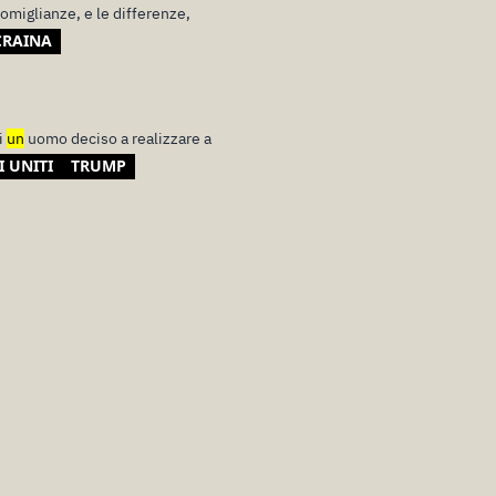
omiglianze, e le differenze,
CRAINA
i
un
uomo deciso a realizzare a
I UNITI
TRUMP