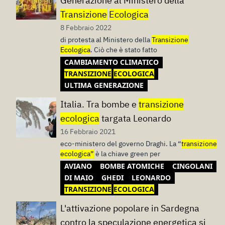
Generazione al Ministero della
Transizione
Ecologica
8 Febbraio 2022
di protesta al Ministero della
Transizione
Ecologica
. Ciò che è stato fatto
CAMBIAMENTO CLIMATICO
TRANSIZIONE
ECOLOGICA
ULTIMA GENERAZIONE
Italia. Tra bombe e
transizione
ecologica
targata Leonardo
16 Febbraio 2021
eco-ministero del governo Draghi. La “
transizione
ecologica”
è la chiave green per
AVIANO
BOMBE ATOMICHE
CINGOLANI
DI MAIO
GHEDI
LEONARDO
TRANSIZIONE
ECOLOGICA
L'attivazione popolare in Sardegna
contro la speculazione energetica si