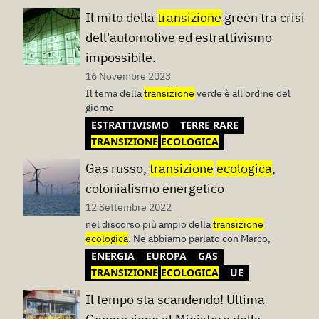
Il mito della
transizione
green tra crisi
dell'automotive ed estrattivismo
impossibile.
16 Novembre 2023
Il tema della
transizione
verde è all'ordine del
giorno
ESTRATTIVISMO
TERRE RARE
TRANSIZIONE
ECOLOGICA
Gas russo,
transizione
ecologica
,
colonialismo energetico
12 Settembre 2022
nel discorso più ampio della
transizione
ecologica
. Ne abbiamo parlato con Marco,
ENERGIA
EUROPA
GAS
TRANSIZIONE
ECOLOGICA
UE
Il tempo sta scandendo! Ultima