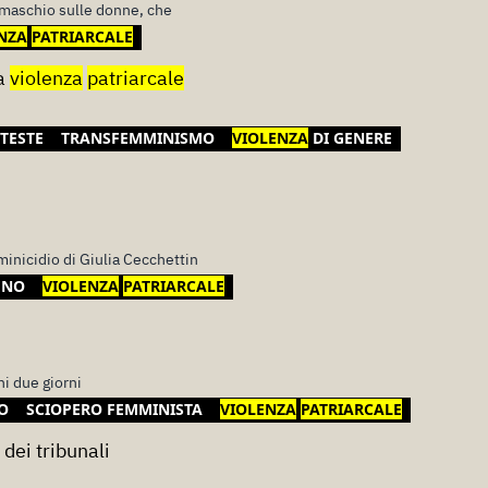
maschio sulle donne, che
NZA
PATRIARCALE
la
violenza
patriarcale
TESTE
TRANSFEMMINISMO
VIOLENZA
DI GENERE
minicidio di Giulia Cecchettin
ENO
VIOLENZA
PATRIARCALE
gni due giorni
O
SCIOPERO FEMMINISTA
VIOLENZA
PATRIARCALE
dei tribunali