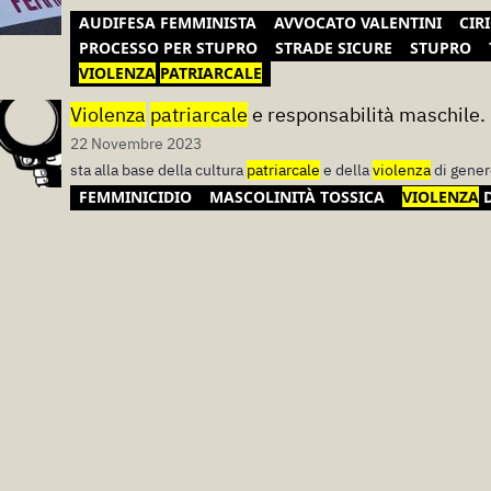
AUDIFESA FEMMINISTA
AVVOCATO VALENTINI
CIR
PROCESSO PER STUPRO
STRADE SICURE
STUPRO
VIOLENZA
PATRIARCALE
Violenza
patriarcale
e responsabilità maschile.
22 Novembre 2023
sta alla base della cultura
patriarcale
e della
violenza
di gener
FEMMINICIDIO
MASCOLINITÀ TOSSICA
VIOLENZA
D