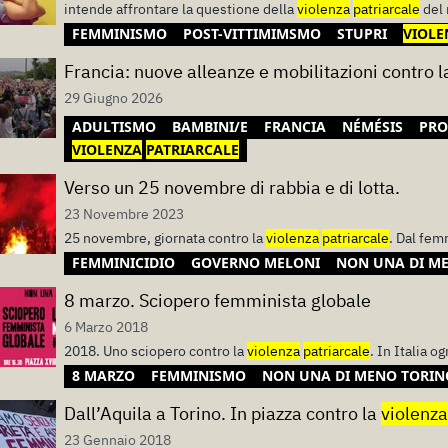
intende affrontare la questione della
violenza
patriarcale
del 
FEMMINISMO
POST-VITTIMIMSMO
STUPRI
VIOLE
Francia: nuove alleanze e mobilitazioni contro 
29 Giugno 2026
ADULTISMO
BAMBINI/E
FRANCIA
NÉMÉSIS
PRO
VIOLENZA
PATRIARCALE
Verso un 25 novembre di rabbia e di lotta.
23 Novembre 2023
25 novembre, giornata contro la
violenza
patriarcale
. Dal fem
FEMMINICIDIO
GOVERNO MELONI
NON UNA DI M
8 marzo. Sciopero femminista globale
6 Marzo 2018
2018. Uno sciopero contro la
violenza
patriarcale
. In Italia o
8 MARZO
FEMMINISMO
NON UNA DI MENO TORIN
Dall’Aquila a Torino. In piazza contro la
violenza
23 Gennaio 2018