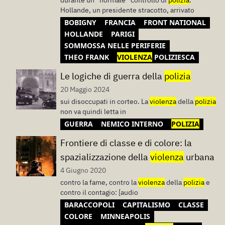
durante un “normale” controllo di
polizia
.
Hollande, un presidente stracotto, arrivato
BOBIGNY
FRANCIA
FRONT NATIONAL
HOLLANDE
PARIGI
SOMMOSSA NELLE PERIFERIE
THEO FRANK
VIOLENZA
POLIZIESCA
Le logiche di guerra della
polizia
20 Maggio 2024
sui disoccupati in corteo. La
violenza
della
polizia
non va quindi letta in
GUERRA
NEMICO INTERNO
POLIZIA
Frontiere di classe e di colore: la
spazializzazione della
violenza
urbana
4 Giugno 2020
contro la fame, contro la
violenza
della
polizia
e
contro il contagio: [audio
BARACCOPOLI
CAPITALISMO
CLASSE
COLORE
MINNEAPOLIS