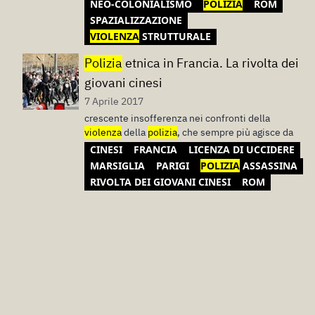
NEO-COLONIALISMO
POLIZIA
ROM
SPAZIALIZZAZIONE
VIOLENZA
STRUTTURALE
Polizia
etnica in Francia. La rivolta dei
giovani cinesi
7 Aprile 2017
crescente insofferenza nei confronti della
violenza
della
polizia
, che sempre più agisce da
CINESI
FRANCIA
LICENZA DI UCCIDERE
MARSIGLIA
PARIGI
POLIZIA
ASSASSINA
RIVOLTA DEI GIOVANI CINESI
ROM