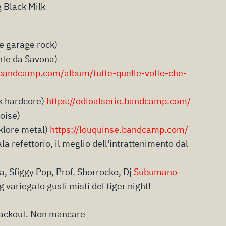
 Black Milk
re garage rock)
nte da Savona)
.bandcamp.com/album/tutte-quelle-volte-che-
nk hardcore)
https://odioalserio.bandcamp.com/
oise)
lklore metal)
https://louquinse.bandcamp.com/
ala refettorio, il meglio dell'intrattenimento dal
, Sfiggy Pop, Prof. Sborrocko, Dj
Subumano
ng variegato gusti misti del tiger night!
blackout. Non mancare