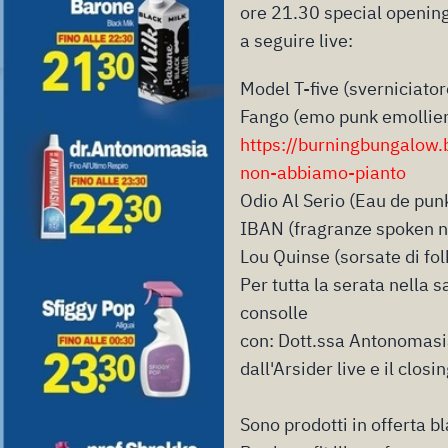
ore 21.30 special opening
a seguire live:
Model T-five (sverniciato
Fango (emo punk emollie
https://burningbungalow
non-abbiamo-pianto
Odio Al Serio (Eau de pu
IBAN (fragranze spoken n
Lou Quinse (sorsate di fo
Per tutta la serata nella s
consolle
con: Dott.ssa Antonomasia
dall'Arsider live e il closi
Sono prodotti in offerta 