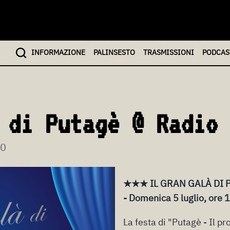
INFO
RMAZIONE
PALINSESTO
TRASMISSIONI
PODCAS
 di Putagè @ Radio 
50
★★★ IL GRAN GALÀ DI
- Domenica 5 luglio, ore 1
La festa di "Putagè - Il p