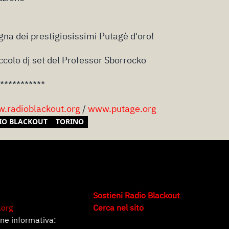
gna dei prestigiosissimi Putagè d'oro!
ccolo dj set del Professor Sborrocko
***********
.radioblackout.org
/
www.putage.org
IO BLACKOUT
TORINO
Sostieni Radio Blackout
.org
Cerca nel sito
one informativa: