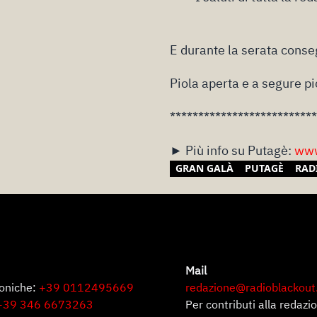
E durante la serata conse
Piola aperta e a segure pi
**************************
► Più info su Putagè:
www
GRAN GALÀ
PUTAGÈ
RAD
Mail
foniche:
+39 0112495669
redazione@radioblackout
+39 346 6673263
Per contributi alla redazi