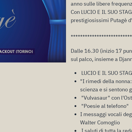
anno sulle libere frequenz
Con LUCIO E IL SUO STAGIS
prestigiosissimi Putagè d'
**************************
Dalle 16.30 (inizio 17 pu
sul palco, insieme a Djann
LUCIO E IL SUO STA
"I rimedi della nonna
scienza e si sentono g
"Vulvasaur" con l'Ost
"Poesie al telefono"
I messaggi vocali degl
Walter Comoglio
I saluti di tutta la re