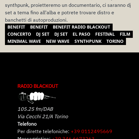
synthpunk, proietteremo un documentario, ci saranno dj
set a tema fino all'alba e potrete trovare distro e
banchetti di autoproduzioni.
BENEFIT
BENEFIT
BENEFIT RADIO BLACKOUT
CONCERTO
DJ SET
DJ SET
EL PASO
FESTIVAL
FILM
MINIMAL WAVE
NEW WAVE
SYNTHPUNK
TORINO
RADIO BLACKOUT
105.25 fm/DAB
Via Cecchi 21/A Torino
Telefono
Per dirette telefoniche:
+39 0112495669
Messaggistica:
+39 346 6673263