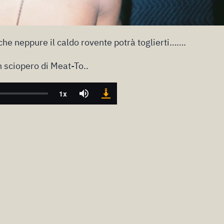
che neppure il caldo rovente potrà toglierti…….
 sciopero di Meat-To..