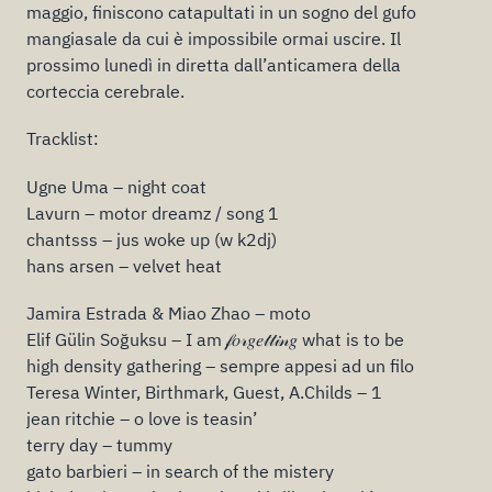
maggio, finiscono catapultati in un sogno del gufo
mangiasale da cui è impossibile ormai uscire. Il
prossimo lunedì in diretta dall’anticamera della
corteccia cerebrale.
Tracklist:
Ugne Uma – night coat
Lavurn – motor dreamz / song 1
chantsss – jus woke up (w k2dj)
hans arsen – velvet heat
Jamira Estrada & Miao Zhao – moto
Elif Gülin Soğuksu – I am 𝒻𝑜𝓇𝑔𝑒𝓉𝓉𝒾𝓃𝑔 what is to be
high density gathering – sempre appesi ad un filo
Teresa Winter, Birthmark, Guest, A.Childs – 1
jean ritchie – o love is teasin’
terry day – tummy
gato barbieri – in search of the mistery