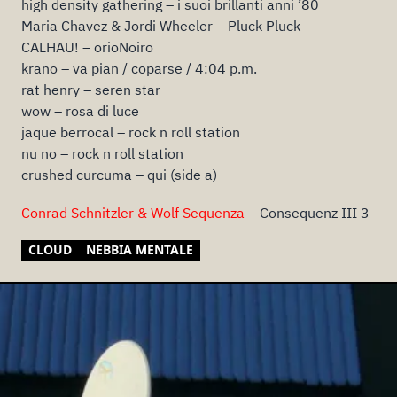
high density gathering – i suoi brillanti anni ’80
Maria Chavez & Jordi Wheeler – Pluck Pluck
CALHAU! – orioNoiro
krano – va pian / coparse / 4:04 p.m.
rat henry – seren star
wow – rosa di luce
jaque berrocal – rock n roll station
nu no – rock n roll station
crushed curcuma – qui (side a)
Conrad Schnitzler & Wolf Sequenza
– Consequenz III 3
CLOUD
NEBBIA MENTALE