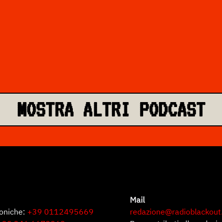
MOSTRA ALTRI PODCAST
Mail
foniche:
+39 0112495669
redazione@radioblackout