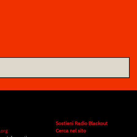
Sostieni Radio Blackout
.org
Cerca nel sito