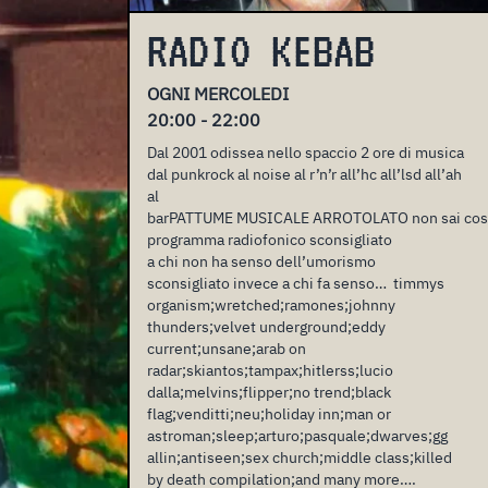
RADIO KEBAB
OGNI MERCOLEDI
20:00 - 22:00
Dal 2001 odissea nello spaccio 2 ore di musica
dal punkrock al noise al r’n’r all’hc all’lsd all’ah
al
barPATTUME MUSICALE ARROTOLATO non sai cosa mang
programma radiofonico sconsigliato
a chi non ha senso dell’umorismo
sconsigliato invece a chi fa senso… timmys
organism;wretched;ramones;johnny
thunders;velvet underground;eddy
current;unsane;arab on
radar;skiantos;tampax;hitlerss;lucio
dalla;melvins;flipper;no trend;black
flag;venditti;neu;holiday inn;man or
astroman;sleep;arturo;pasquale;dwarves;gg
allin;antiseen;sex church;middle class;killed
by death compilation;and many more….