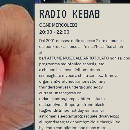
RADIO KEBAB
OGNI MERCOLEDI
20:00 - 22:00
Dal 2001 odissea nello spaccio 2 ore di musica
dal punkrock al noise al r’n’r all’hc all’lsd all’ah
al
barPATTUME MUSICALE ARROTOLATO non sai cosa mang
programma radiofonico sconsigliato
a chi non ha senso dell’umorismo
sconsigliato invece a chi fa senso… timmys
organism;wretched;ramones;johnny
thunders;velvet underground;eddy
current;unsane;arab on
radar;skiantos;tampax;hitlerss;lucio
dalla;melvins;flipper;no trend;black
flag;venditti;neu;holiday inn;man or
astroman;sleep;arturo;pasquale;dwarves;gg
allin;antiseen;sex church;middle class;killed
by death compilation;and many more….