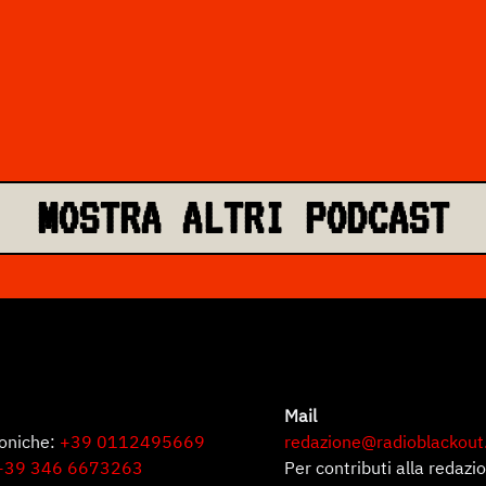
MOSTRA ALTRI PODCAST
Mail
foniche:
+39 0112495669
redazione@radioblackout
+39 346 6673263
Per contributi alla redazi