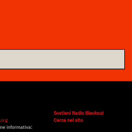
Sostieni Radio Blackout
.org
Cerca nel sito
one informativa: