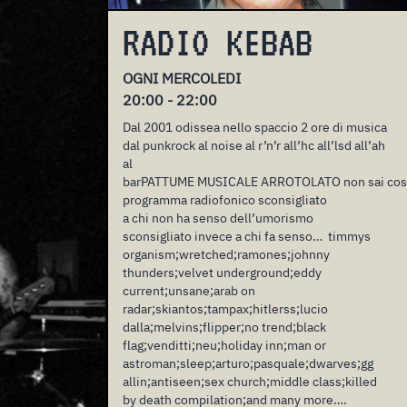
RADIO KEBAB
OGNI MERCOLEDI
20:00 - 22:00
Dal 2001 odissea nello spaccio 2 ore di musica
dal punkrock al noise al r’n’r all’hc all’lsd all’ah
al
barPATTUME MUSICALE ARROTOLATO non sai cosa mang
programma radiofonico sconsigliato
a chi non ha senso dell’umorismo
sconsigliato invece a chi fa senso… timmys
organism;wretched;ramones;johnny
thunders;velvet underground;eddy
current;unsane;arab on
radar;skiantos;tampax;hitlerss;lucio
dalla;melvins;flipper;no trend;black
flag;venditti;neu;holiday inn;man or
astroman;sleep;arturo;pasquale;dwarves;gg
allin;antiseen;sex church;middle class;killed
by death compilation;and many more….