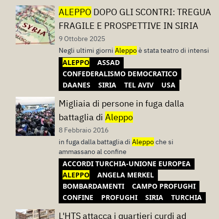
ALEPPO
DOPO GLI SCONTRI: TREGUA
FRAGILE E PROSPETTIVE IN SIRIA
9 Ottobre 2025
Negli ultimi giorni
Aleppo
è stata teatro di intensi
ALEPPO
ASSAD
CONFEDERALISMO DEMOCRATICO
DAANES
SIRIA
TEL AVIV
USA
Migliaia di persone in fuga dalla
battaglia di
Aleppo
8 Febbraio 2016
in fuga dalla battaglia di
Aleppo
che si
ammassano al confine
ACCORDI TURCHIA-UNIONE EUROPEA
ALEPPO
ANGELA MERKEL
BOMBARDAMENTI
CAMPO PROFUGHI
CONFINE
PROFUGHI
SIRIA
TURCHIA
L'HTS attacca i quartieri curdi ad