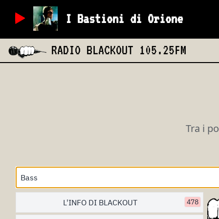
I Bastioni di Orione
RADIO BLACKOUT
105.25FM
Tra i p
L'INFO DI BLACKOUT
478