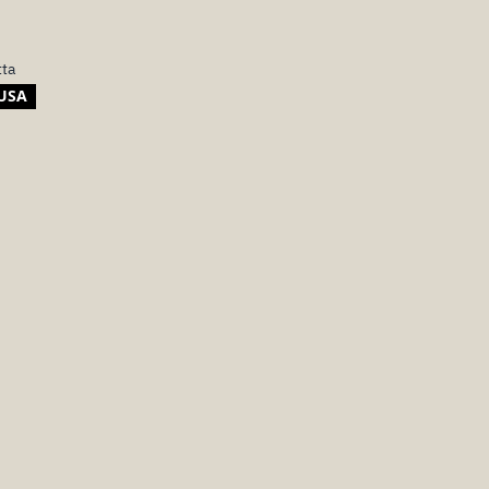
tta
USA