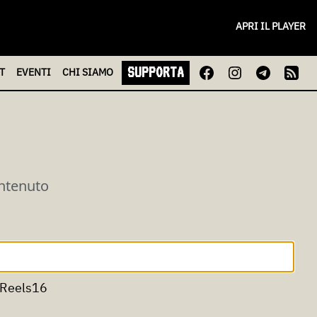
APRI IL PLAYER
SUPPORTA
T
EVENTI
CHI
SIAMO
ontenuto
alReels16