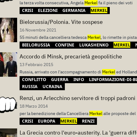
la terza volta consecutiva, Angela
Merkel
fa il pieno dei voti
CRISI
ELEZIONI
GERMANIA
MERKEL
Bielorussia/Polonia. Vite sospese
16 Novembre 2021
55 minuti della cancelliera tedesca
Merkel
, lo rimette in pist
BIELORUSSIA
CONFINE
LUKASHENKO
MERKEL
Accordo di Minsk, precarietà geopolitiche
13 Febbraio 2015
Russia, arrivato con l'accompagnamento di
Merkel
ed Hollande
CONFLITTO
GUERRA
INFO
LINFORMAZIONE-DI-B
RUSSIA
UCRAINA
Renzi, un Arlecchino servitore di troppi padroni
18 Marzo 2014
per la benedizione della Cancelliera
Merkel
alle proposte del
CRISI
EUROPA
MERKEL
RENZI
La Grecia contro l'euro-austerity. La 'guerra diff