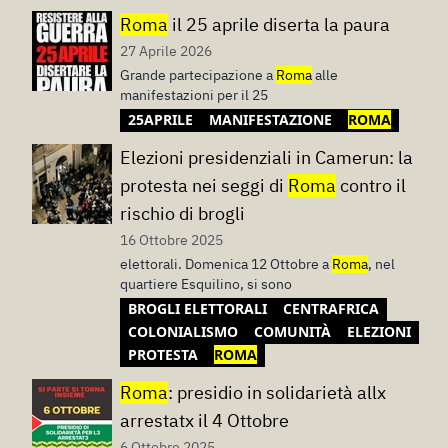
Roma
il 25 aprile diserta la paura
27 Aprile 2026
Grande partecipazione a
Roma
alle
manifestazioni per il 25
25APRILE
MANIFESTAZIONE
ROMA
Elezioni presidenziali in Camerun: la
protesta nei seggi di
Roma
contro il
rischio di brogli
16 Ottobre 2025
elettorali. Domenica 12 Ottobre a
Roma
, nel
quartiere Esquilino, si sono
BROGLI ELETTORALI
CENTRAFRICA
COLONIALISMO
COMUNITÀ
ELEZIONI
PROTESTA
ROMA
Roma
: presidio in solidarietà allx
arrestatx il 4 Ottobre
6 Ottobre 2025