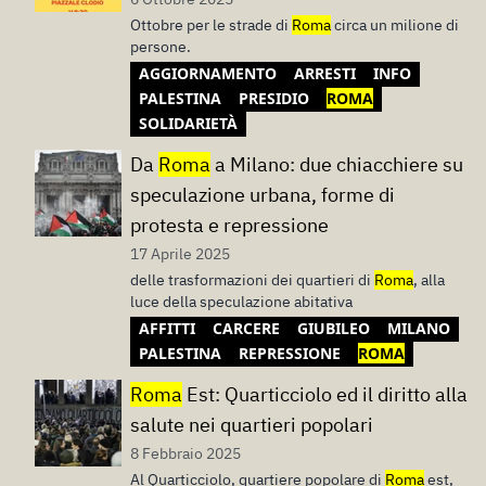
Ottobre per le strade di
Roma
circa un milione di
persone.
AGGIORNAMENTO
ARRESTI
INFO
PALESTINA
PRESIDIO
ROMA
SOLIDARIETÀ
Da
Roma
a Milano: due chiacchiere su
speculazione urbana, forme di
protesta e repressione
17 Aprile 2025
delle trasformazioni dei quartieri di
Roma
, alla
luce della speculazione abitativa
AFFITTI
CARCERE
GIUBILEO
MILANO
PALESTINA
REPRESSIONE
ROMA
Roma
Est: Quarticciolo ed il diritto alla
salute nei quartieri popolari
8 Febbraio 2025
Al Quarticciolo, quartiere popolare di
Roma
est,