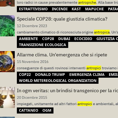
loro radici in cause prevalentemente
antropiche
. Alla base 
ESTRATTIVISMO
INCENDI
KAST
MAPUCHE
PATA
Speciale COP28: quale giustizia climatica?
12 Dicembre 2023
cambiamento climatico di riconosciuta origine
antropica
. Un'
AMBIENTE
COP28
DUBAI
ECOCIDIO
GIUSTIZIA 
TRANSIZIONE ECOLOGICA
Allarme clima. Un'emergenza che si ripete
15 Novembre 2016
conseguenze di questi rovinosi interventi
antropici
troviamo 
COP22
DONALD TRUMP
EMERGENZA CLIMA
EMIS
WORLD METEREOLOGICAL ORGANIZATION
In ogm veritas: un brindisi transgenico per la ri
20 Dicembre 2015
impiegati, unitamente ad altri fattori
antropici
e ambientali, a
CATTANEO
OGM