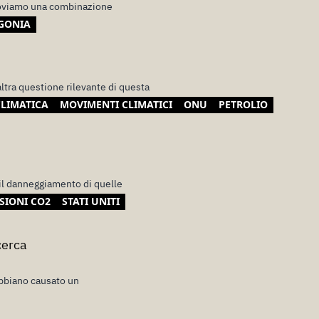
troviamo una combinazione
GONIA
altra questione rilevante di questa
CLIMATICA
MOVIMENTI CLIMATICI
ONU
PETROLIO
il danneggiamento di quelle
SIONI CO2
STATI UNITI
cerca
bbiano causato un