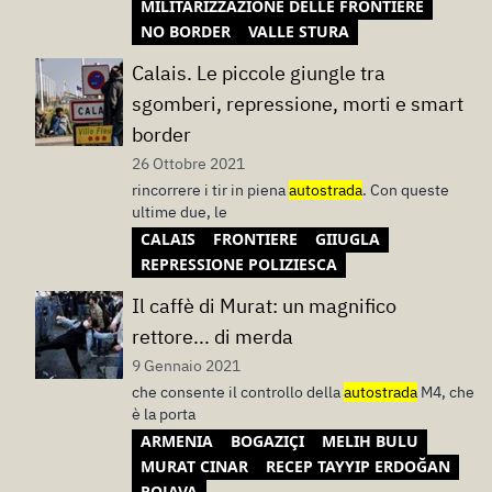
MILITARIZZAZIONE DELLE FRONTIERE
NO BORDER
VALLE STURA
Calais. Le piccole giungle tra
sgomberi, repressione, morti e smart
border
26 Ottobre 2021
rincorrere i tir in piena
autostrada
. Con queste
ultime due, le
CALAIS
FRONTIERE
GIIUGLA
REPRESSIONE POLIZIESCA
Il caffè di Murat: un magnifico
rettore... di merda
9 Gennaio 2021
che consente il controllo della
autostrada
M4, che
è la porta
ARMENIA
BOGAZIÇI
MELIH BULU
MURAT CINAR
RECEP TAYYIP ERDOĞAN
ROJAVA