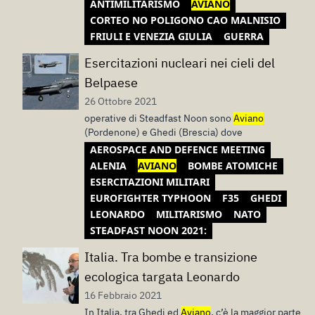
ANTIMILITARISMO
AVIANO
CORTEO NO POLIGONO CAO MALNISIO
FRIULI E VENEZIA GIULIA
GUERRA
Esercitazioni nucleari nei cieli del
Belpaese
26 Ottobre 2021
operative di Steadfast Noon sono
Aviano
(Pordenone) e Ghedi (Brescia) dove
AEROSPACE AND DEFENCE MEETING
ALENIA
AVIANO
BOMBE ATOMICHE
ESERCITAZIONI MILITARI
EUROFIGHTER TYPHOON
F35
GHEDI
LEONARDO
MILITARISMO
NATO
STEADFAST NOON 2021:
Italia. Tra bombe e transizione
ecologica targata Leonardo
16 Febbraio 2021
In Italia, tra Ghedi ed
Aviano
, c’è la maggior parte