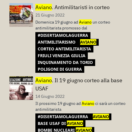
Aviano
. Antimilitaristi in corteo
21 Giugno 2022
Domenica 19 giugno ad
Aviano
un corteo
antimilitarista promosso dal
#DISERTIAMOLAGUERRA
ANTIMILITARISMO
AVIANO
CORTEO ANTIMILITARISTA
FRIULI VENEZIA GIULIA
INQUINAMENTO DA TORIO
POLIGONI DI GUERRA
Aviano
. Il 19 giugno corteo alla base
USAF
14 Giugno 2022
Il prossimo 19 giugno ad
Aviano
ci sarà un corteo
antimilitarista
#DISERTIAMOLAGUERRA
AVIANO
BASE USAF DI
AVIANO
BOMBE NUCLEARI
AVIANO