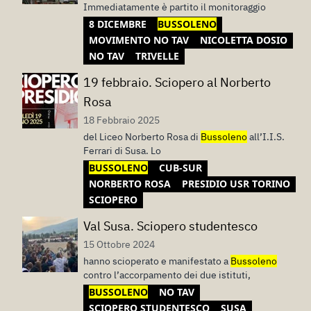
Immediatamente è partito il monitoraggio
8 DICEMBRE
BUSSOLENO
MOVIMENTO NO TAV
NICOLETTA DOSIO
NO TAV
TRIVELLE
19 febbraio. Sciopero al Norberto
Rosa
18 Febbraio 2025
del Liceo Norberto Rosa di
Bussoleno
all’I.I.S.
Ferrari di Susa. Lo
BUSSOLENO
CUB-SUR
NORBERTO ROSA
PRESIDIO USR TORINO
SCIOPERO
Val Susa. Sciopero studentesco
15 Ottobre 2024
hanno scioperato e manifestato a
Bussoleno
contro l’accorpamento dei due istituti,
BUSSOLENO
NO TAV
SCIOPERO STUDENTESCO
SUSA