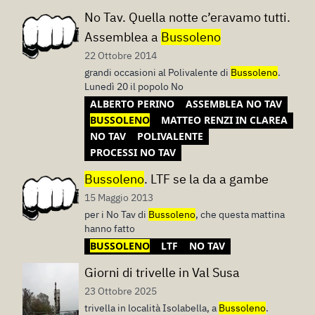
No Tav. Quella notte c’eravamo tutti.
Assemblea a
Bussoleno
22 Ottobre 2014
grandi occasioni al Polivalente di
Bussoleno
.
Lunedì 20 il popolo No
ALBERTO PERINO
ASSEMBLEA NO TAV
BUSSOLENO
MATTEO RENZI IN CLAREA
NO TAV
POLIVALENTE
PROCESSI NO TAV
Bussoleno
. LTF se la da a gambe
15 Maggio 2013
per i No Tav di
Bussoleno
, che questa mattina
hanno fatto
BUSSOLENO
LTF
NO TAV
Giorni di trivelle in Val Susa
23 Ottobre 2025
trivella in località Isolabella, a
Bussoleno
.